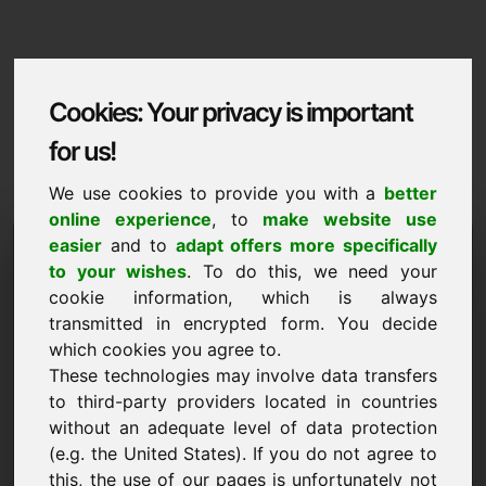
Cookies: Your privacy is important
for us!
We use cookies to provide you with a
better
online experience
, to
make website use
Domaininformation
easier
and to
adapt offers more specifically
to your wishes
. To do this, we need your
Domaininformation | Polski
cookie information, which is always
transmitted in encrypted form. You decide
Cena promocyjna: 1.500,00 Euro (bez VAT)
which cookies you agree to.
NOWE
These technologies may involve data transfers
Wybrane dodatkowe domeny na Find-Your-Domain.eu
to third-party providers located in countries
odkryj teraz ->
without an adequate level of data protection
(e.g. the United States). If you do not agree to
this, the use of our pages is unfortunately not