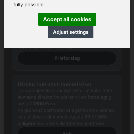
Forslag til pris
fully possible.
Vi forsøger altid at fastsætte en fair
markedspris for hvert domæne gennem
Accept all cookies
omfattende research.
Uanset dette er de interesserede parters
Adjust settings
prisforventninger ofte forskellige fra
udbyderens. I dette tilfælde tilbyder vi dig at
informere os om din prisidé.
Prisforslag
Direkte køb uden kommission
Du har i øjeblikket mulighed for at købe dette
domæne direkte fra ejeren til en fordelagtig
pris på
1500 Euro
.
På grund af bortfaldet af agenturprovisionen
kan vi tilbyde domænet zyp.eu
20 til 30%
billigere
end vores distributionspartnere.
Køb