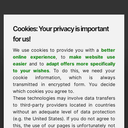
Cookies: Your privacy is important
for us!
We use cookies to provide you with a
better
online experience
, to
make website use
Domaininformation
easier
and to
adapt offers more specifically
to your wishes
. To do this, we need your
Domaininformation | Dansk
cookie information, which is always
transmitted in encrypted form. You decide
Saerpris: 1.500,00 Euro (ekskl. moms)
which cookies you agree to.
These technologies may involve data transfers
NY
Opdag flere attraktive domæner på Find-Your-Domain.eu
to third-party providers located in countries
opdag ->
without an adequate level of data protection
(e.g. the United States). If you do not agree to
this, the use of our pages is unfortunately not